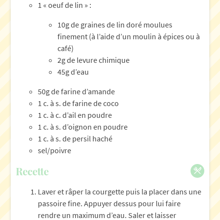
1 « oeuf de lin » :
10g de graines de lin doré moulues
finement (à l’aide d’un moulin à épices ou à
café)
2g de levure chimique
45g d’eau
50g de farine d’amande
1 c. à s. de farine de coco
1 c. à c. d’ail en poudre
1 c. à s. d’oignon en poudre
1 c. à s. de persil haché
sel/poivre
Recette
Laver et râper la courgette puis la placer dans une
passoire fine. Appuyer dessus pour lui faire
rendre un maximum d’eau. Saler et laisser