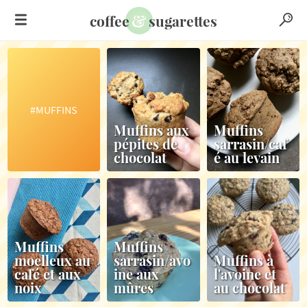
&
coffee
sugarettes
#MUFFINS
Muffins aux
Muffins
pépites de
sarrasin/caf
chocolat
é au levain
Muffins
Muffins
moelleux au
sarrasin/avo
Muffins à
café et aux
ine aux
l'avoine et
noix
mûres
au chocolat