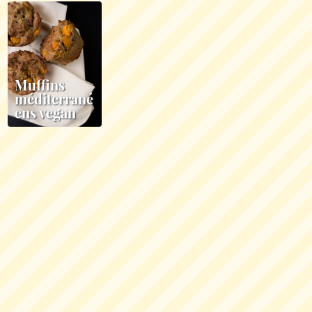
Muffins
méditerrané
ens vegan