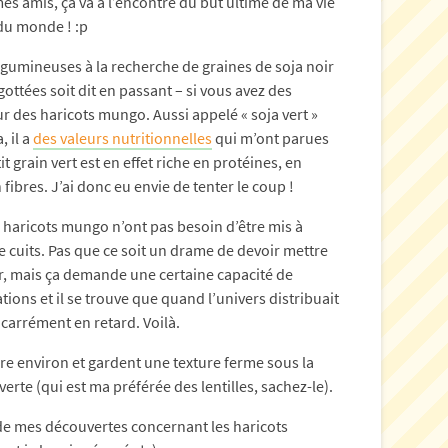
es amis, ça va à l’encontre du but ultime de ma vie
du monde ! :p
légumineuses à la recherche de graines de soja noir
gottées soit dit en passant – si vous avez des
r des haricots mungo. Aussi appelé « soja vert »
, il a
des valeurs nutritionnelles
qui m’ont parues
it grain vert est en effet riche en protéines, en
ibres. J’ai donc eu envie de tenter le coup !
les haricots mungo n’ont pas besoin d’être mis à
re cuits. Pas que ce soit un drame de devoir mettre
, mais ça demande une certaine capacité de
tions et il se trouve que quand l’univers distribuait
e carrément en retard. Voilà.
re environ et gardent une texture ferme sous la
e verte (qui est ma préférée des lentilles, sachez-le).
ur de mes découvertes concernant les haricots