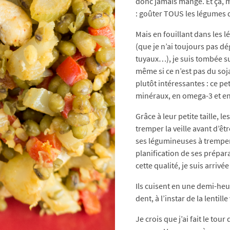
donc jamais mangé. Et ça, m
: goûter TOUS les légumes 
Mais en fouillant dans les 
(que je n’ai toujours pas dé
tuyaux…), je suis tombée su
même si ce n’est pas du soja
plutôt intéressantes : ce pet
minéraux, en omega-3 et en f
Grâce à leur petite taille, 
tremper la veille avant d’êt
ses légumineuses à tremper
planification de ses prépara
cette qualité, je suis arrivé
Ils cuisent en une demi-heu
dent, à l’instar de la lentill
Je crois que j’ai fait le to