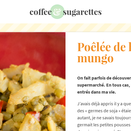
&
coffee
sugarettes
Poêlée de 
mungo
On fait parfois de découve
supermarché. En tous cas,
entrés dans ma vie.
J’avais déjà appris il y a q
des « germes de soja » étai
autant, je ne savais toujour
germait les petites pousses