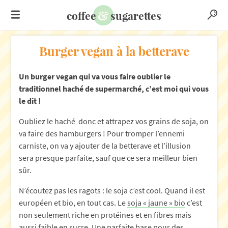
&
coffee
sugarettes
Burger vegan à la betterave
Un burger vegan qui va vous faire oublier le
traditionnel haché de supermarché, c’est moi qui vous
le dit !
Oubliez le haché donc et attrapez vos grains de soja, on
va faire des hamburgers ! Pour tromper l’ennemi
carniste, on va y ajouter de la betterave et l’illusion
sera presque parfaite, sauf que ce sera meilleur bien
sûr.
N’écoutez pas les ragots : le soja c’est cool. Quand il est
européen et bio, en tout cas. Le
soja « jaune » bio
c’est
non seulement riche en protéines et en fibres mais
aussi faible en sucre. Une parfaite base pour des