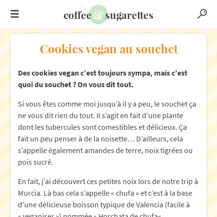
&
coffee
sugarettes
Cookies vegan au souchet
Des cookies vegan c’est toujours sympa, mais c’est
quoi du souchet ? On vous dit tout.
Si vous êtes comme moi jusqu’à il y a peu, le souchet ça
ne vous dit rien du tout. Il s’agit en fait d’une plante
dont les tubercules sont comestibles et délicieux. Ça
fait un peu penser à de la noisette… D’ailleurs, cela
s’appelle également amandes de terre, noix tigrées ou
pois sucré.
En fait, j’ai découvert ces petites noix lors de notre trip à
Murcia. Là bas cela s’appelle « chufa » et c’est à la base
d’une délicieuse boisson typique de Valencia (facile à
« veganiser ») nommée «
Horchata de chufa
« .