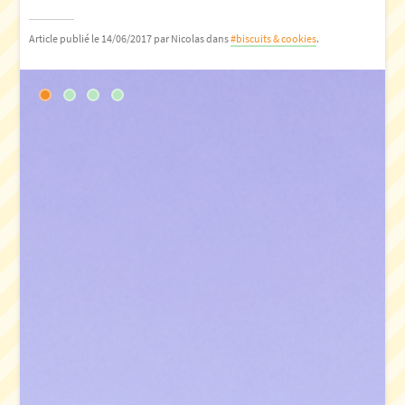
Article publié le 14/06/2017
par Nicolas
dans
#biscuits & cookies
.