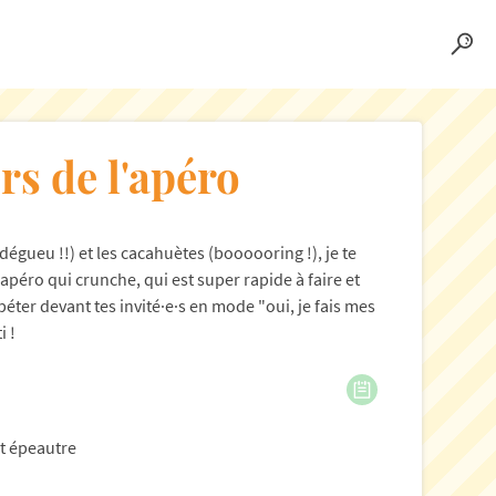
rs de l'apéro
dégueu !!) et les cacahuètes (boooooring !), je te
d'apéro qui crunche, qui est super rapide à faire et
 péter devant tes invité·e·s en mode "oui, je fais mes
i !
it épeautre