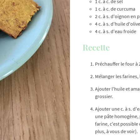
1 c. à c. de sel
1 c. à c. de curcuma
2 c. à s. d'oignon en p
4 c. à s. d'huile d'oliv
4 c. à s. d'eau froide
Recette
Préchauffer le four à 
Mélanger les farines, 
Ajouter l'huile et am
grossier.
Ajouter une c. à s. d'
une pâte homogène, pas
farine, c'est possible 
plus, à vous de voir).