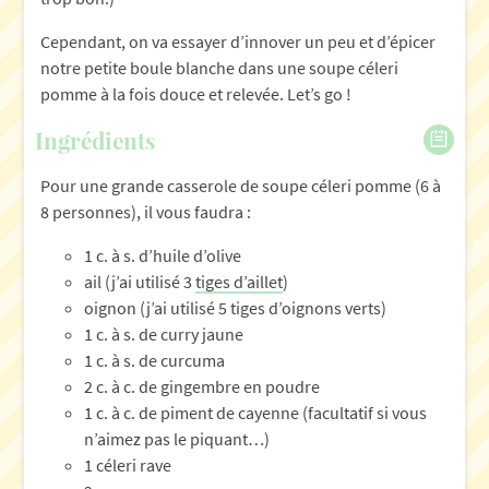
Cependant, on va essayer d’innover un peu et d’épicer
notre petite boule blanche dans une soupe céleri
pomme à la fois douce et relevée. Let’s go !
Ingrédients
Pour une grande casserole de soupe céleri pomme (6 à
8 personnes), il vous faudra :
1 c. à s. d’huile d’olive
ail (j’ai utilisé 3
tiges d’aillet
)
oignon (j’ai utilisé 5 tiges d’oignons verts)
1 c. à s. de curry jaune
1 c. à s. de curcuma
2 c. à c. de gingembre en poudre
1 c. à c. de piment de cayenne (facultatif si vous
n’aimez pas le piquant…)
1 céleri rave