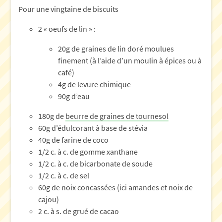
Pour une vingtaine de biscuits
2 « oeufs de lin » :
20g de graines de lin doré moulues
finement (à l’aide d’un moulin à épices ou à
café)
4g de levure chimique
90g d’eau
180g de
beurre de graines de tournesol
60g d’édulcorant à base de stévia
40g de farine de coco
1/2 c. à c. de gomme xanthane
1/2 c. à c. de bicarbonate de soude
1/2 c. à c. de sel
60g de noix concassées (ici amandes et noix de
cajou)
2 c. à s. de grué de cacao