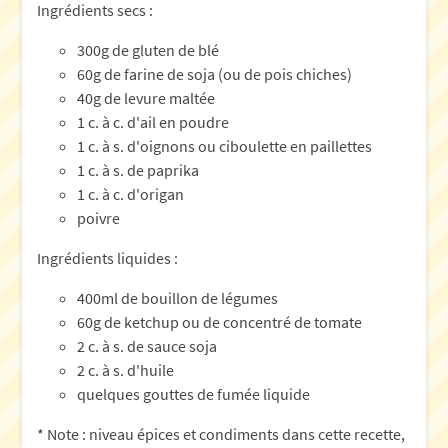
Ingrédients secs :
300g de gluten de blé
60g de farine de soja (ou de pois chiches)
40g de levure maltée
1 c. à c. d'ail en poudre
1 c. à s. d'oignons ou ciboulette en paillettes
1 c. à s. de paprika
1 c. à c. d'origan
poivre
Ingrédients liquides :
400ml de bouillon de légumes
60g de ketchup ou de concentré de tomate
2 c. à s. de sauce soja
2 c. à s. d'huile
quelques gouttes de fumée liquide
* Note : niveau épices et condiments dans cette recette,