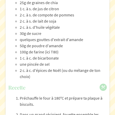
25g de graines de chia
1 c. à s. de jus de citron
2 c. à s. de compote de pommes
2 c. à s. de lait de soja
2 c. à s. d'huile végétale
30g de sucre
quelques gouttes d'extrait d'amande
50g de poudre d'amande
100g de farine (ici T80)
1 c. à c. de bicarbonate
une pincée de sel
2 c. à c. d'épices de Noël (ou du mélange de ton
choix)
Recette
Préchauffe le four à 180°C et prépare ta plaque à
biscuits.
Dans un grand récipient, fouette ensemble les